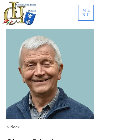
ME
NU
< Back