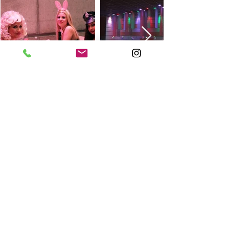
KONTAKT
Colonia Libera Italiana Dietikon
Urdorferstrasse 36
8953 Dietikon
cli-dietikon@fcli.ch